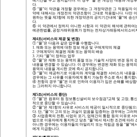
예기간을 두고 공지합니다. 이 경우 "몰“은 개정전 내용과 개
다.
⑤ “몰”이 약관을 개정할 경우에는 그 개정약관은 그 적용일자 
약에 대해서는 개정전의 약관조항이 그대로 적용됩니다. 다만 
원하는 뜻을 제3항에 의한 개정약관의 공지기간내에 ‘몰“에 송신
다.
⑥ 이 약관에서 정하지 아니한 사항과 이 약관의 해석에 관
에관한법률, 공정거래위원회가 정하는 전자상거래등에서의소비자
제4조(서비스의 제공 및 변경)
① “몰”은 다음과 같은 업무를 수행합니다.
1. 재화 또는 용역에 대한 정보 제공 및 구매계약의 체결
2. 구매계약이 체결된 재화 또는 용역의 배송
3. 기타 “몰”이 정하는 업무
② “몰”은 재화 또는 용역의 품절 또는 기술적 사양의 변경 등의
내용을 변경할 수 있습니다. 이 경우에는 변경된 재화 또는 용역
용역의 내용을 게시한 곳에 즉시 공지합니다.
③ “몰”이 제공하기로 이용자와 계약을 체결한 서비스의 내용을
경우에는 그 사유를 이용자에게 통지 가능한 주소로 즉시 통지합
④ 전항의 경우 “몰”은 이로 인하여 이용자가 입은 손해를 배상합
는 그러하지 아니합니다.
제5조(서비스의 중단)
① “몰”은 컴퓨터 등 정보통신설비의 보수점검?교체 및 고장, 
적으로 중단할 수 있습니다.
② “몰”은 제1항의 사유로 서비스의 제공이 일시적으로 중단됨으
다. 단, “몰”이 고의 또는 과실이 없음을 입증하는 경우에는 그러
③ 사업종목의 전환, 사업의 포기, 업체간의 통합 등의 이유로 서
법으로 이용자에게 통지하고 당초 “몰”에서 제시한 조건에 따라 
아니한 경우에는 이용자들의 마일리지 또는 적립금 등을 “몰”에
에게 지급합니다.