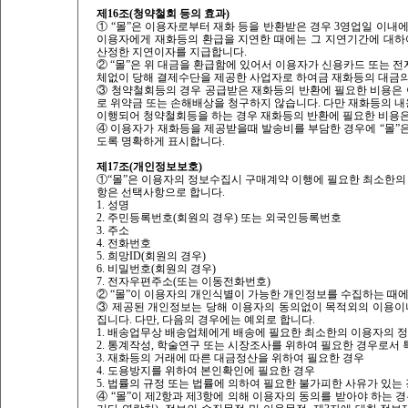
제16조(청약철회 등의 효과)
① “몰”은 이용자로부터 재화 등을 반환받은 경우 3영업일 이내에
이용자에게 재화등의 환급을 지연한 때에는 그 지연기간에 대
산정한 지연이자를 지급합니다.
② “몰”은 위 대금을 환급함에 있어서 이용자가 신용카드 또는 
체없이 당해 결제수단을 제공한 사업자로 하여금 재화등의 대금의
③ 청약철회등의 경우 공급받은 재화등의 반환에 필요한 비용은 
로 위약금 또는 손해배상을 청구하지 않습니다. 다만 재화등의 
이행되어 청약철회등을 하는 경우 재화등의 반환에 필요한 비용은 
④ 이용자가 재화등을 제공받을때 발송비를 부담한 경우에 “몰”
도록 명확하게 표시합니다.
제17조(개인정보보호)
①“몰”은 이용자의 정보수집시 구매계약 이행에 필요한 최소한의 
항은 선택사항으로 합니다.
1. 성명
2. 주민등록번호(회원의 경우) 또는 외국인등록번호
3. 주소
4. 전화번호
5. 희망ID(회원의 경우)
6. 비밀번호(회원의 경우)
7. 전자우편주소(또는 이동전화번호)
② “몰”이 이용자의 개인식별이 가능한 개인정보를 수집하는 때에
③ 제공된 개인정보는 당해 이용자의 동의없이 목적외의 이용이나
집니다. 다만, 다음의 경우에는 예외로 합니다.
1. 배송업무상 배송업체에게 배송에 필요한 최소한의 이용자의 정보
2. 통계작성, 학술연구 또는 시장조사를 위하여 필요한 경우로서 
3. 재화등의 거래에 따른 대금정산을 위하여 필요한 경우
4. 도용방지를 위하여 본인확인에 필요한 경우
5. 법률의 규정 또는 법률에 의하여 필요한 불가피한 사유가 있는
④ “몰”이 제2항과 제3항에 의해 이용자의 동의를 받아야 하는 