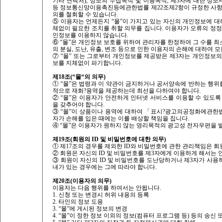
기타 연락처), 정보의 수집목적 및 이용목적, 제3자에 대한 정
등 정보통신망이용촉진등에관한법률 제22조제2항이 규정한 사항
의를 철회할 수 있습니다.
⑤ 이용자는 언제든지 “몰”이 가지고 있는 자신의 개인정보에 대해
체없이 필요한 조치를 취할 의무를 집니다. 이용자가 오류의 정정
인정보를 이용하지 않습니다.
⑥ “몰”은 개인정보 보호를 위하여 관리자를 한정하여 그 수를 
의 분실, 도난, 유출, 변조 등으로 인한 이용자의 손해에 대하여 모
⑦ “몰” 또는 그로부터 개인정보를 제공받은 제3자는 개인정보
보를 지체없이 파기합니다.
제18조(“몰“의 의무)
① “몰”은 법령과 이 약관이 금지하거나 공서양속에 반하는 행위
적으로 재화?용역을 제공하는데 최선을 다하여야 합니다.
② “몰”은 이용자가 안전하게 인터넷 서비스를 이용할 수 있도
을 갖추어야 합니다.
③ “몰”이 상품이나 용역에 대하여 「표시?광고의공정화에관한
자가 손해를 입은 때에는 이를 배상할 책임을 집니다.
④ “몰”은 이용자가 원하지 않는 영리목적의 광고성 전자우편을 
제19조(회원의 ID 및 비밀번호에 대한 의무)
① 제17조의 경우를 제외한 ID와 비밀번호에 관한 관리책임은 회
② 회원은 자신의 ID 및 비밀번호를 제3자에게 이용하게 해서는 
③ 회원이 자신의 ID 및 비밀번호를 도난당하거나 제3자가 사용하
내가 있는 경우에는 그에 따라야 합니다.
제20조(이용자의 의무)
이용자는 다음 행위를 하여서는 안됩니다.
1. 신청 또는 변경시 허위 내용의 등록
2. 타인의 정보 도용
3. “몰”에 게시된 정보의 변경
4. “몰”이 정한 정보 이외의 정보(컴퓨터 프로그램 등) 등의 송신 