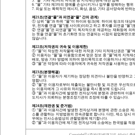
5. “몰” 기타 제3자의 저작권 등 지적재산권에 대한 침해
6. “몰” 기타 제3자의 명예를 손상시키거나 업무를 방해하는 행위
7. 외설 또는 폭력적인 메시지, 화상, 음성, 기타 공서양속에 반
제21조(연결“몰”과 피연결“몰” 간의 관계)
① 상위 “몰”과 하위 “몰”이 하이퍼 링크(예: 하이퍼 링크의 대
우, 전자를 연결 “몰”(웹 사이트)이라고 하고 후자를 피연결 “몰”
② 연결“몰”은 피연결“몰”이 독자적으로 제공하는 재화등에 의
는 뜻을 연결“몰”의 초기화면 또는 연결되는 시점의 팝업화면으로
않습니다.
제22조(저작권의 귀속 및 이용제한)
① “몰“이 작성한 저작물에 대한 저작권 기타 지적재산권은 ”몰“
② 이용자는 “몰”을 이용함으로써 얻은 정보 중 “몰”에게 지적재산
배포, 방송 기타 방법에 의하여 영리목적으로 이용하거나 제3자
③ “몰”은 약정에 따라 이용자에게 귀속된 저작권을 사용하는 경
제23조(분쟁해결)
① “몰”은 이용자가 제기하는 정당한 의견이나 불만을 반영하고
영합니다.
② “몰”은 이용자로부터 제출되는 불만사항 및 의견은 우선적으로
는 이용자에게 그 사유와 처리일정을 즉시 통보해 드립니다.
③ “몰”과 이용자간에 발생한 전자상거래 분쟁과 관련하여 이용
도지사가 의뢰하는 분쟁조정기관의 조정에 따를 수 있습니다.
제24조(재판권 및 준거법)
① “몰”과 이용자간에 발생한 전자상거래 분쟁에 관한 소송은 제
소를 관할하는 지방법원의 전속관할로 합니다. 다만, 제소 당시 
우에는 민사소송법상의 관할법원에 제기합니다.
② “몰”과 이용자간에 제기된 전자상거래 소송에는 한국법을 적
Copyrightⓒ (주)터치넷|경기도 성남시 중