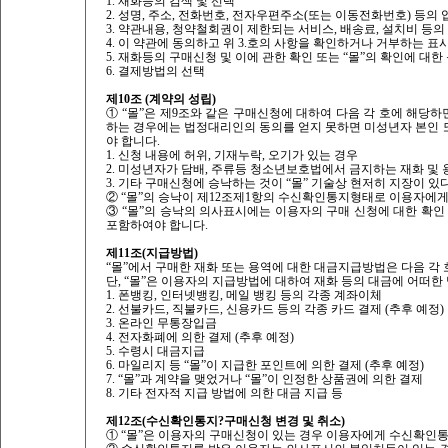
1. 재화등의 검색 및 선택
2. 성명, 주소, 전화번호, 전자우편주소(또는 이동전화번호) 등의 
3. 약관내용, 청약철회권이 제한되는 서비스, 배송료, 설치비 등
4. 이 약관에 동의하고 위 3.호의 사항을 확인하거나 거부하는 표시
5. 재화등의 구매신청 및 이에 관한 확인 또는 “몰”의 확인에 대한
6. 결제방법의 선택
제10조 (계약의 성립)
① “몰”은 제9조와 같은 구매신청에 대하여 다음 각 호에 해당하
하는 경우에는 법정대리인의 동의를 얻지 못하면 미성년자 본인 
야 합니다.
1. 신청 내용에 허위, 기재누락, 오기가 있는 경우
2. 미성년자가 담배, 주류등 청소년보호법에서 금지하는 재화 및
3. 기타 구매신청에 승낙하는 것이 “몰” 기술상 현저히 지장이 
② “몰”의 승낙이 제12조제1항의 수신확인통지형태로 이용자에게
③ “몰”의 승낙의 의사표시에는 이용자의 구매 신청에 대한 확인
포함하여야 합니다.
제11조(지급방법)
“몰”에서 구매한 재화 또는 용역에 대한 대금지급방법은 다음 각 
단, “몰”은 이용자의 지급방법에 대하여 재화 등의 대금에 어떠한
1. 폰뱅킹, 인터넷뱅킹, 메일 뱅킹 등의 각종 계좌이체
2. 선불카드, 직불카드, 신용카드 등의 각종 카드 결제 (추후 예정)
3. 온라인 무통장입금
4. 전자화폐에 의한 결제 (추후 예정)
5. 수령시 대금지급
6. 마일리지 등 “몰”이 지급한 포인트에 의한 결제 (추후 예정)
7. “몰”과 계약을 맺었거나 “몰”이 인정한 상품권에 의한 결제
8. 기타 전자적 지급 방법에 의한 대금 지급 등
제12조(수신확인통지?구매신청 변경 및 취소)
① “몰”은 이용자의 구매신청이 있는 경우 이용자에게 수신확인통