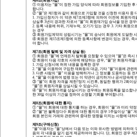
제6조(회원가입)
① 이용자는 “몰”이 정한 가입 양식에 따라 회원정보를 기입한 
합니다.
② “몰”은 제1항과 같이 회원으로 가입할 것을 신청한 이용자 중
1. 가입신청자가 이 약관 제7조제3항에 의하여 이전에 회원자격
상실후 3년이 경과한 자로서 “몰”의 회원재가입 승낙을 얻은 경우
2. 등록 내용에 허위, 기재누락, 오기가 있는 경우 3. 기타 회
는 경우
③ 회원가입계약의 성립시기는 “몰”의 승낙이 회원에게 도달한 
④ 회원은 제15조제1항에 의한 등록사항에 변경이 있는 경우, 즉
야 합니다.
제7조(회원 탈퇴 및 자격 상실 등)
① 회원은 “몰”에 언제든지 탈퇴를 요청할 수 있으며 “몰”은 즉
② 회원이 다음 각호의 사유에 해당하는 경우, “몰”은 회원자격을 
1. 가입 신청시에 허위 내용을 등록한 경우
2. “몰”을 이용하여 구입한 재화등의 대금, 기타 “몰”이용에 
3. 다른 사람의 “몰” 이용을 방해하거나 그 정보를 도용하는 등
4. “몰”을 이용하여 법령 또는 이 약관이 금지하거나 공서양속에
③ “몰”이 회원 자격을 제한?정지 시킨후, 동일한 행위가 2회이
“몰”은 회원자격을 상실시킬 수 있습니다.
④ “몰”이 회원자격을 상실시키는 경우에는 회원등록을 말소합니다
한 30일 이상의 기간을 정하여 소명할 기회를 부여합니다.
제8조(회원에 대한 통지)
① “몰”이 회원에 대한 통지를 하는 경우, 회원이 “몰”과 미리 
② “몰”은 불특정다수 회원에 대한 통지의 경우 1주일이상 “몰”
회원 본인의 거래와 관련하여 중대한 영향을 미치는 사항에 대하
제9조(구매신청)
“몰”이용자는 “몰”상에서 다음 또는 이와 유사한 방법에 의하여 
음의 각 내용을 알기 쉽게 제공하여야 합니다. 단, 회원인 경우 제