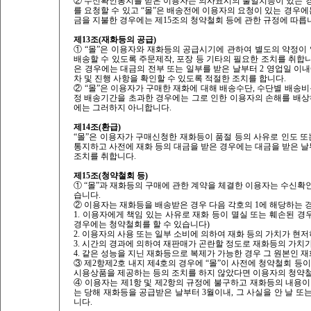
② 수신확인통지를 받은 이용자는 의사표시의 불일치등이 있는 경
를 요청할 수 있고 “몰”은 배송전에 이용자의 요청이 있는 경우에
금을 지불한 경우에는 제15조의 청약철회 등에 관한 규정에 따릅
제13조(재화등의 공급)
① “몰”은 이용자와 재화등의 공급시기에 관하여 별도의 약정이 
배송할 수 있도록 주문제작, 포장 등 기타의 필요한 조치를 취합니다
은 경우에는 대금의 전부 또는 일부를 받은 날부터 2 영업일 이내
차 및 진행 사항을 확인할 수 있도록 적절한 조치를 합니다.
② “몰”은 이용자가 구매한 재화에 대해 배송수단, 수단별 배송비
정 배송기간을 초과한 경우에는 그로 인한 이용자의 손해를 배상하
에는 그러하지 아니합니다.
제14조(환급)
“몰”은 이용자가 구매신청한 재화등이 품절 등의 사유로 인도 또
통지하고 사전에 재화 등의 대금을 받은 경우에는 대금을 받은 
조치를 취합니다.
제15조(청약철회 등)
① “몰”과 재화등의 구매에 관한 계약을 체결한 이용자는 수신확인
습니다.
② 이용자는 재화등을 배송받은 경우 다음 각호의 1에 해당하는 경
1. 이용자에게 책임 있는 사유로 재화 등이 멸실 또는 훼손된 경
경우에는 청약철회를 할 수 있습니다)
2. 이용자의 사용 또는 일부 소비에 의하여 재화 등의 가치가 현
3. 시간의 경과에 의하여 재판매가 곤란할 정도로 재화등의 가치
4. 같은 성능을 지닌 재화등으로 복제가 가능한 경우 그 원본인 
③ 제2항제2호 내지 제4호의 경우에 “몰”이 사전에 청약철회 등
시용상품을 제공하는 등의 조치를 하지 않았다면 이용자의 청약
④ 이용자는 제1항 및 제2항의 규정에 불구하고 재화등의 내용
는 당해 재화등을 공급받은 날부터 3월이내, 그 사실을 안 날 또는
니다.